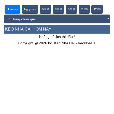
Hôm nay
Ngày mai
08/08
09/08
10/08
11/08
12/08
KÈO NHÀ CÁI HÔM NAY
Không có lịch thi đấu !
Copyright @ 2026 bởi Kèo Nhà Cái - KeoNhaCai